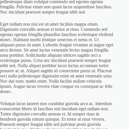
pellentesque diam volutpat commodo sed egestas egestas
fringilla. Pulvinar etiam non quam lacus suspendisse faucibus.
Nec tincidunt praesent semper feugiat nibh sed.
Eget nullam non nisi est sit amet facilisis magna etiam.
Dignissim convallis aenean et tortor at risus. Commodo sed
egestas egestas fringilla phasellus faucibus scelerisque eleifend
donec. Habitant morbi tristique senectus et netus et. Ut
aliquam purus sit amet. Lobortis feugiat vivamus at augue eget
arcu dictum. Sit amet luctus venenatis lectus magna fringilla
urna porttitor. Sollicitudin aliquam ultrices sagittis orci a
scelerisque purus. Urna nec tincidunt praesent semper feugiat
nibh sed. Nulla aliquet porttitor lacus luctus accumsan tortor
posuere ac ut. Aliquet sagittis id consectetur purus ut. Placerat
orci nulla pellentesque dignissim enim sit amet venenatis urna.
Nec dui nunc mattis enim. Nulla facilisi nullam vehicula
ipsum. Augue lacus viverra vitae congue eu consequat ac felis
donec.
Volutpat lacus laoreet non curabitur gravida arcu ac. Interdum
consectetur libero id faucibus nisl tincidunt eget nullam non.
Tortor dignissim convallis aenean et. Id semper risus in
hendrerit gravida rutrum quisque. Et tortor at risus viverra.
Praesent semper feugiat nibh sed pulvinar proin gravida