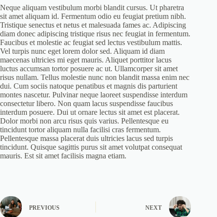
Neque aliquam vestibulum morbi blandit cursus. Ut pharetra
sit amet aliquam id. Fermentum odio eu feugiat pretium nibh.
Tristique senectus et netus et malesuada fames ac. Adipiscing
diam donec adipiscing tristique risus nec feugiat in fermentum.
Faucibus et molestie ac feugiat sed lectus vestibulum mattis.
Vel turpis nunc eget lorem dolor sed. Aliquam id diam
maecenas ultricies mi eget mauris. Aliquet porttitor lacus
luctus accumsan tortor posuere ac ut. Ullamcorper sit amet
risus nullam. Tellus molestie nunc non blandit massa enim nec
dui. Cum sociis natoque penatibus et magnis dis parturient
montes nascetur. Pulvinar neque laoreet suspendisse interdum
consectetur libero. Non quam lacus suspendisse faucibus
interdum posuere. Dui ut ornare lectus sit amet est placerat.
Dolor morbi non arcu risus quis varius. Pellentesque eu
tincidunt tortor aliquam nulla facilisi cras fermentum.
Pellentesque massa placerat duis ultricies lacus sed turpis
tincidunt. Quisque sagittis purus sit amet volutpat consequat
mauris. Est sit amet facilisis magna etiam.
PREVIOUS
NEXT