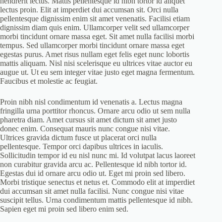
hendrerit lectus. Mattis pellentesque id nibh tortor id aliquet
lectus proin. Elit at imperdiet dui accumsan sit. Orci nulla
pellentesque dignissim enim sit amet venenatis. Facilisi etiam
dignissim diam quis enim. Ullamcorper velit sed ullamcorper
morbi tincidunt ornare massa eget. Sit amet nulla facilisi morbi
tempus. Sed ullamcorper morbi tincidunt ornare massa eget
egestas purus. Amet risus nullam eget felis eget nunc lobortis
mattis aliquam. Nisl nisi scelerisque eu ultrices vitae auctor eu
augue ut. Ut eu sem integer vitae justo eget magna fermentum.
Faucibus et molestie ac feugiat.
Proin nibh nisl condimentum id venenatis a. Lectus magna
fringilla urna porttitor rhoncus. Ornare arcu odio ut sem nulla
pharetra diam. Amet cursus sit amet dictum sit amet justo
donec enim. Consequat mauris nunc congue nisi vitae.
Ultrices gravida dictum fusce ut placerat orci nulla
pellentesque. Tempor orci dapibus ultrices in iaculis.
Sollicitudin tempor id eu nisl nunc mi. Id volutpat lacus laoreet
non curabitur gravida arcu ac. Pellentesque id nibh tortor id.
Egestas dui id ornare arcu odio ut. Eget mi proin sed libero.
Morbi tristique senectus et netus et. Commodo elit at imperdiet
dui accumsan sit amet nulla facilisi. Nunc congue nisi vitae
suscipit tellus. Urna condimentum mattis pellentesque id nibh.
Sapien eget mi proin sed libero enim sed.